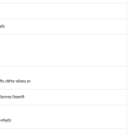
্ধতি
ালীন মৌলিক অধিকার রদ
 পরিচালনার নিয়মাবলী
 উপস্থিতি