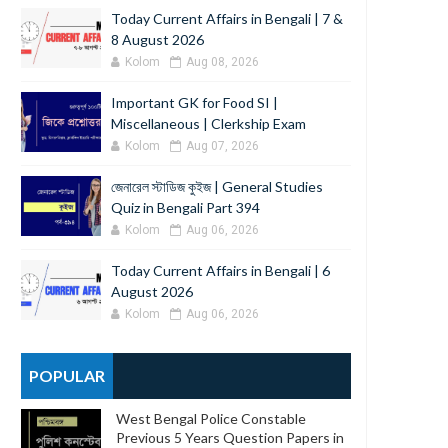
Today Current Affairs in Bengali | 7 &
8 August 2026
Kolom
Aug 08, 2026
Important GK for Food SI |
Miscellaneous | Clerkship Exam
Kolom
Aug 07, 2026
জেনারেল স্টাডিজ কুইজ | General Studies
Quiz in Bengali Part 394
Kolom
Aug 06, 2026
Today Current Affairs in Bengali | 6
August 2026
Kolom
Aug 06, 2026
POPULAR
West Bengal Police Constable
Previous 5 Years Question Papers in