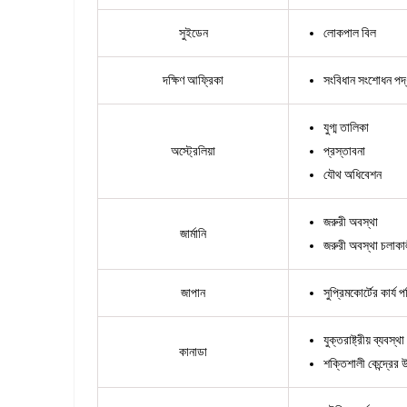
সুইডেন
লোকপাল বিল
দক্ষিণ আফ্রিকা
সংবিধান সংশোধন পদ
যুগ্ম তালিকা
অস্ট্রেলিয়া
প্রস্তাবনা
যৌথ অধিবেশন
জরুরী অবস্থা
জার্মানি
জরুরী অবস্থা চলাক
জাপান
সুপ্রিমকোর্টের কার্য
যুক্তরাষ্ট্রীয় ব্যবস্থা
কানাডা
শক্তিশালী কেন্দ্রের