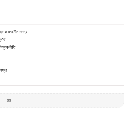
 দ্বারা মনোনীত সদস্য
দ্ধতি
্দেশমূলক নীতি
যবস্থা