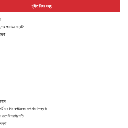
গৃহীত বিষয় সমূহ
া
ের প্রণয়ন পদ্ধতি
ারণা
ধীনতা
কোর্ট এর বিচারপতিদের অপসারণ পদ্ধতি
ন রূপে উপরাষ্ট্রপতি
যবস্থা