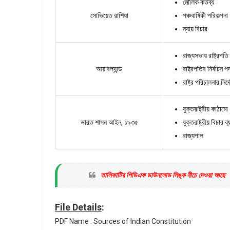
মৌলিক কর্তব্য
সোভিয়েত রাশিয়া
পঞ্চবার্ষিকী পরিকল্পনা
ন্যায় বিচার
রাজ্যসভায় রাষ্ট্রপতি
আয়ারল্যান্ড
রাষ্ট্রপতির নির্বাচন প
রাষ্ট্র পরিচালনার নির
যুক্তরাষ্ট্রীয় কাঠামো
ভারত শাসন আইন, ১৯৩৫
যুক্তরাষ্ট্রীয় বিচার ব্
রাজ্যপাল
তালিকাটির পিডিএফ ডাউনলোড লিঙ্ক নীচে দেওয়া আছে
File Details
:
PDF Name : Sources of Indian Constitution