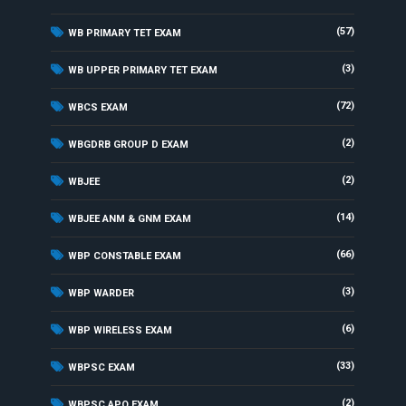
(57)
WB PRIMARY TET EXAM
(3)
WB UPPER PRIMARY TET EXAM
(72)
WBCS EXAM
(2)
WBGDRB GROUP D EXAM
(2)
WBJEE
(14)
WBJEE ANM & GNM EXAM
(66)
WBP CONSTABLE EXAM
(3)
WBP WARDER
(6)
WBP WIRELESS EXAM
(33)
WBPSC EXAM
(2)
WBPSC APO EXAM