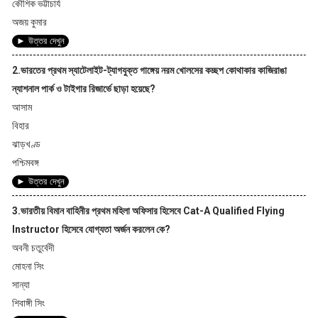
কৌশিক ভট্টাচার্য
অজয় কুমার
► উত্তর দেখুন
2.ভারতের প্রথম স্যাটেলাইট-ট্যাগযুক্ত গাঙ্গেয় নরম খোলসের কচ্ছপ কোথাকার কাজিরাঙা
ন্যাশনাল পার্ক ও টাইগার রিজার্ভে ছাড়া হয়েছে?
আসাম
বিহার
ঝাড়খণ্ড
পশ্চিমবঙ্গ
► উত্তর দেখুন
3.ভারতীয় বিমান বাহিনীর প্রথম মহিলা অফিসার হিসেবে Cat-A Qualified Flying
Instructor হিসেবে যোগ্যতা অর্জন করলেন কে?
অবনী চতুর্বেদী
মোহনা সিং
সান্যা
শিবাঙ্গী সিং