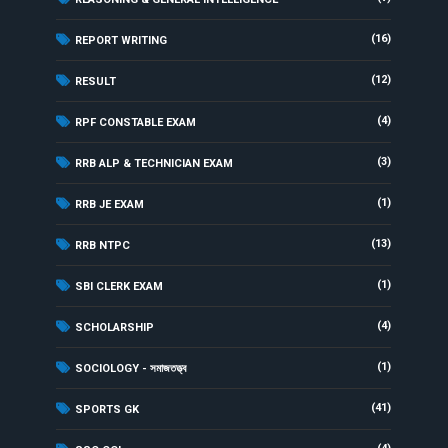
(16)
REPORT WRITING
(12)
RESULT
(4)
RPF CONSTABLE EXAM
(3)
RRB ALP & TECHNICIAN EXAM
(1)
RRB JE EXAM
(13)
RRB NTPC
(1)
SBI CLERK EXAM
(4)
SCHOLARSHIP
(1)
SOCIOLOGY - সমাজতত্ত্ব
(41)
SPORTS GK