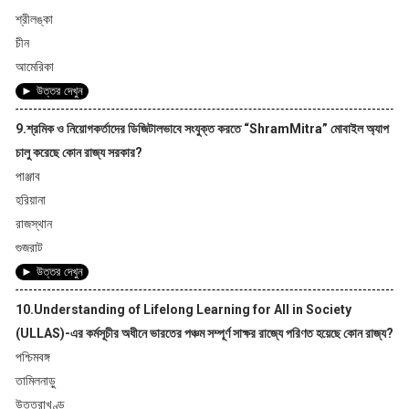
শ্রীলঙ্কা
চীন
আমেরিকা
► উত্তর দেখুন
9.শ্রমিক ও নিয়োগকর্তাদের ডিজিটালভাবে সংযুক্ত করতে “ShramMitra” মোবাইল অ্যাপ
চালু করেছে কোন রাজ্য সরকার?
পাঞ্জাব
হরিয়ানা
রাজস্থান
গুজরাট
► উত্তর দেখুন
10.Understanding of Lifelong Learning for All in Society
(ULLAS)-এর কর্মসূচীর অধীনে ভারতের পঞ্চম সম্পূর্ণ সাক্ষর রাজ্যে পরিণত হয়েছে কোন রাজ্য?
পশ্চিমবঙ্গ
তামিলনাড়ু
উত্তরাখণ্ড