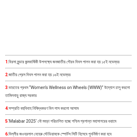
1
.বিরসা মুন্ডার জন্মবার্ষিকী উপলক্ষ্যে জনজাতীয় গৌরব দিবস পালন করা হয় ১৫ই নভেম্বর
2
.জাতীয় প্রেস দিবস পালন করা হয় ১৬ই নভেম্বর
3
.ভারতের প্রথম “Women’s Wellness on Wheels (WWW)” উদ্যোগ চালু করলো
তামিলনাড়ু রাজ্য সরকার
4
.সম্প্রতি বহুবিবাহ নিষিদ্ধকরণ বিল পাস করলো আসাম
5
.'Malabar 2025' নৌ মহড়া পরিচালিত হচ্ছে পশ্চিম প্রশান্ত মহাসাগরের গুয়ামে
6
.দিল্লীর জওহরলাল নেহেরু স্টেডিয়ামকে স্পোর্টস সিটি হিসেবে পুনর্নির্মাণ করা হবে