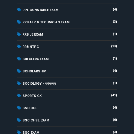
(4)
RPF CONSTABLE EXAM
(3)
RRB ALP & TECHNICIAN EXAM
(1)
RRB JE EXAM
(13)
RRB NTPC
(1)
SBI CLERK EXAM
(4)
SCHOLARSHIP
(1)
SOCIOLOGY - সমাজতত্ত্ব
(41)
SPORTS GK
(4)
SSC CGL
(6)
SSC CHSL EXAM
(3)
SSC EXAM