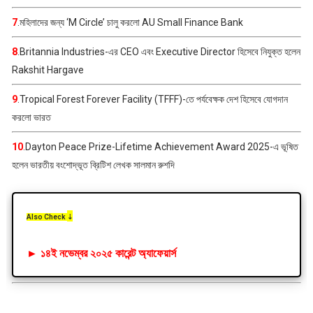
7
.মহিলাদের জন্য ‘M Circle’ চালু করলো AU Small Finance Bank
8
.Britannia Industries-এর CEO এবং Executive Director হিসেবে নিযুক্ত হলেন
Rakshit Hargave
9
.Tropical Forest Forever Facility (TFFF)-তে পর্যবেক্ষক দেশ হিসেবে যোগদান
করলো ভারত
10
.Dayton Peace Prize-Lifetime Achievement Award 2025-এ ভূষিত
হলেন ভারতীয় বংশোদ্ভূত ব্রিটিশ লেখক সালমান রুশদি
Also Check
⇣
►
১৪ই নভেম্বর
২০২৫ কারেন্ট অ্যাফেয়ার্স