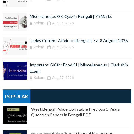
Miscellaneous GK Quiz in Bengali | 75 Marks
Kolom
Aug 08, 2026
Today Current Affairs in Bengali | 7 & 8 August 2026
Kolom
Aug 08, 2026
Important GK for Food SI | Miscellaneous | Clerkship
Exam
Kolom
Aug 07, 2026
POPULAR
West Bengal Police Constable Previous 5 Years
Question Papers in Bengali PDF
জেনারেল নলেজ প্রশ্ন ও উত্তর | General Knowledge