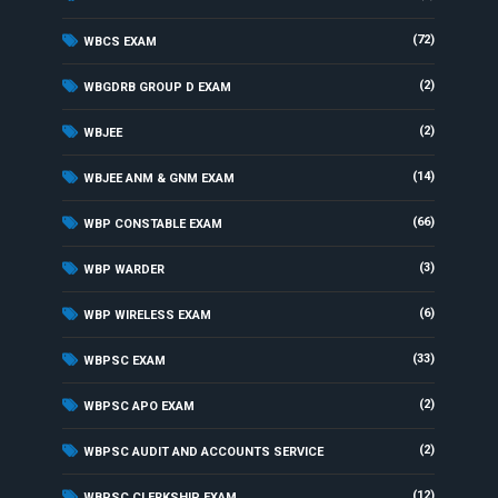
(72)
WBCS EXAM
(2)
WBGDRB GROUP D EXAM
(2)
WBJEE
(14)
WBJEE ANM & GNM EXAM
(66)
WBP CONSTABLE EXAM
(3)
WBP WARDER
(6)
WBP WIRELESS EXAM
(33)
WBPSC EXAM
(2)
WBPSC APO EXAM
(2)
WBPSC AUDIT AND ACCOUNTS SERVICE
(12)
WBPSC CLERKSHIP EXAM