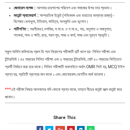
জেনারেল নলেজ ::
আপনার
চারপাশের পরিবেশ এবং সমাজের উপর তার প্রভাব।
কারেন্ট অ্যাফেয়ার্স ::
সাম্প্রতিক ইভেন্ট (পশ্চিমবঙ্গ এবং ভারতের অন্যান্য রাজ্য) -
বিশেষত খেলাধুলা, ইতিহাস, সাহিত্য, সংস্কৃতি এবং ভূগোল।
পাটিগণিত ::
সরলীকরণ, দশমিক, ল.সা.গু. ও গ.সা.গু., গড়, অনুপাত ও সমানুপাত,
শতকরা, লাভ ও ক্ষতি, ছাড়, সরল সুদ, সময় ও কার্য, সময় এবং দূরত্ব প্রভৃতি।
স্কুল সার্ভিস কমিশনের গ্রুপ ডি পদে নিয়োগের পরীক্ষাটি দুটি ধাপে হয়- লিখিত পরীক্ষা এবং
ইন্টারভিউ। ৪৫ নম্বরের লিখিত পরীক্ষা এবং ৫ নম্বরের ইন্টারভিউ, মোট ৫০ নম্বরের ভিত্তিতে
প্রার্থী নির্বাচন করা হয়ে থাকে। লিখিত পরীক্ষাটি অফলাইনে অর্থাৎ OMR শিটে হয়, MCQ টাইপ
প্রশ্ন হয়, প্রতিটি প্রশ্নের মান থাকে ১ এবং কোনোরকম নেগেটিভ মার্ক থাকেনা।
***
এই পরীক্ষা বিষয়ে আপনাদের যদি কোনো প্রশ্ন থাকে, তাহলে নীচের কমেন্ট বক্সে কমেন্ট করে
জানান।
Share This: