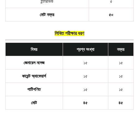
ইন্টারভিউ
৫
মোট নম্বর
৫০
লিখিত পরীক্ষার ধরণ
বিষয়
প্রশ্ন সংখ্যা
নম্বর
জেনারেল নলেজ
১৫
১৫
কারেন্ট অ্যাফেয়ার্স
১৫
১৫
পাটিগণিত
১৫
১৫
মোট
৪৫
৪৫