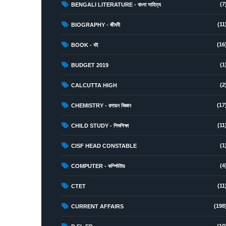
(7
BENGALI LITERATURE - বাংলা সাহিত্য
(11
BIOGRAPHY - জীবনী
(16
BOOK - বই
(1
BUDGET 2019
(2
CALCUTTA HIGH
(17
CHEMISTRY - রসায়ন বিজ্ঞান
(11
CHILD STUDY - শিশুশিক্ষা
(1
CISF HEAD CONSTABLE
(4
COMPUTER - কম্পিউটার
(11
CTET
(198
CURRENT AFFAIRS