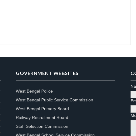
GOVERNMENT WEBSITES
C
N
West Bengal Police
)
West Bengal Public Service Commission
Em
)
West Bengal Primary Board
)
Me
Railway Recruitment Roard
Staff Selection Commission
)
West Bengal School Service Commission