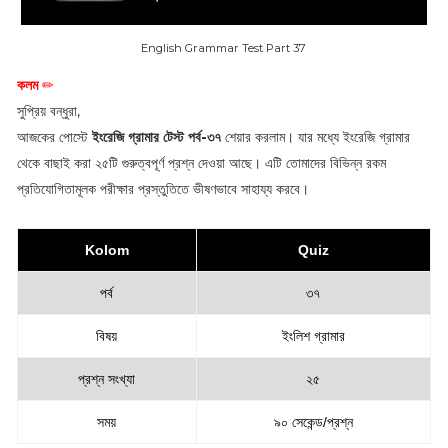
English Grammar Test Part 37
কলম
✏
সুপ্রিয় বন্ধুরা,
আজকের পোস্টে
ইংরেজি গ্রামার টেস্ট পর্ব-৩৭
শেয়ার করলাম। যার মধ্যে ইংরেজি গ্রামার
থেকে বাছাই করা ২৫টি গুরুত্বপূর্ণ প্রশ্ন দেওয়া আছে। এটি তোমাদের বিভিন্ন রকম
প্রতিযোগিতামূলক পরীক্ষার প্রস্তুতিতে ভীষণভাবে সাহায্য করবে।
Kolom
Quiz
পর্ব
৩৭
বিষয়
ইংলিশ গ্রামার
প্রশ্ন সংখ্যা
২৫
সময়
৯০ সেকেন্ড/প্রশ্ন