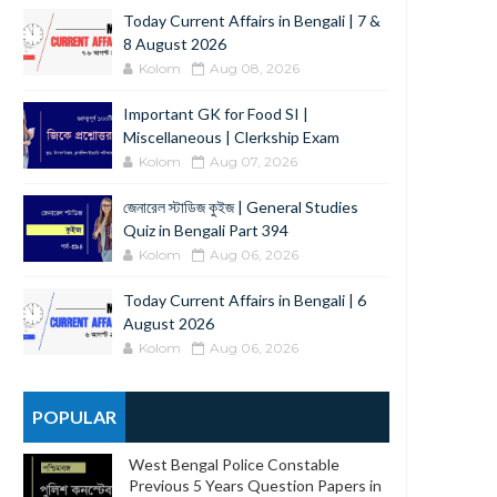
Today Current Affairs in Bengali | 7 &
8 August 2026
Kolom
Aug 08, 2026
Important GK for Food SI |
Miscellaneous | Clerkship Exam
Kolom
Aug 07, 2026
জেনারেল স্টাডিজ কুইজ | General Studies
Quiz in Bengali Part 394
Kolom
Aug 06, 2026
Today Current Affairs in Bengali | 6
August 2026
Kolom
Aug 06, 2026
POPULAR
West Bengal Police Constable
Previous 5 Years Question Papers in