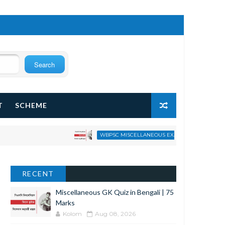
T
SCHEME
Miscellaneous GK 
WBPSC MISCELLANEOUS EXAM
RECENT
Miscellaneous GK Quiz in Bengali | 75
Marks
Kolom
Aug 08, 2026