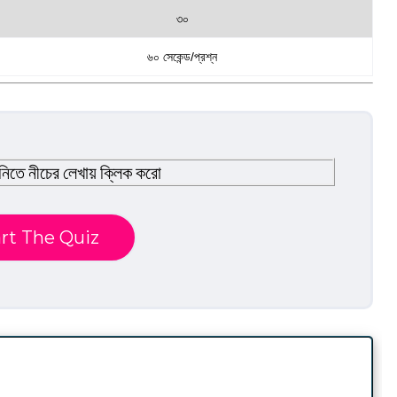
৩০
৬০ সেকেন্ড/প্রশ্ন
নিতে নীচের লেখায় ক্লিক করো
rt The Quiz