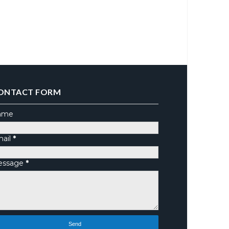
ONTACT FORM
ame
ail
*
essage
*