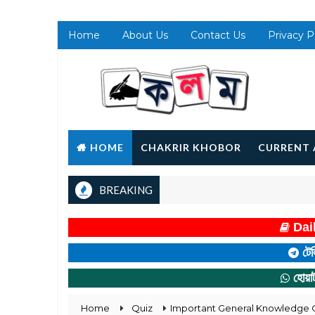
Home
About Us
Contact Us
Privacy P
HOME
CHAKRIR KHOBOR
CURRENT 
BREAKING
Dail
টেল
হোয়া
Home
Quiz
Important General Knowledge Qu