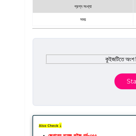
প্রশ্ন সংখ্যা
সময়
কুইজটিতে অংশ 
Sta
Also Check
⇣
জেনারেল নলেজ
কুইজ পর্ব-৩৫৫