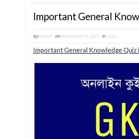
Important General Knowl
by
Kolom
on
November 10, 2025
in
Quiz
Important General Knowledge Quiz i