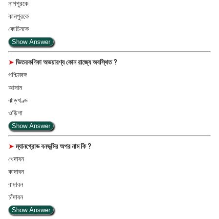
নাগপুরকে
কানপুরকে
কোচিনকে
Show Answer
➤
ভিতরকণিকা অভয়ারণ্য কোন রাজ্যে অবস্থিত ?
পশ্চিমবঙ্গ
আসাম
ঝাড়খণ্ড
ওড়িশা
Show Answer
➤
ম্যানগ্রোভ বনভূমির অপর নাম কি ?
খেদাবন
কাদাবন
বাদাবন
চাঁদাবন
Show Answer