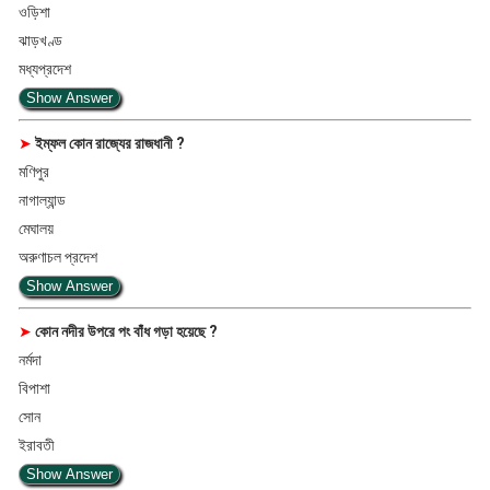
ওড়িশা
ঝাড়খণ্ড
মধ্যপ্রদেশ
Show Answer
➤
ইম্ফল কোন রাজ্যের রাজধানী ?
মণিপুর
নাগাল্যান্ড
মেঘালয়
অরুণাচল প্রদেশ
Show Answer
➤
কোন নদীর উপরে পং বাঁধ গড়া হয়েছে ?
নর্মদা
বিপাশা
সোন
ইরাবতী
Show Answer