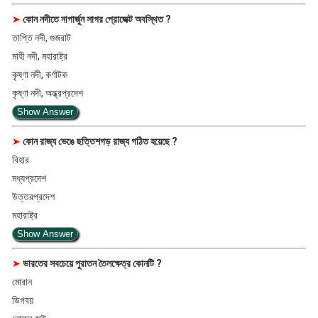
➤
কোন নদীতে নাগার্জুন সাগর প্রোজেক্ট অবস্থিত ?
তাপ্তি নদী, গুজরাট
মাহী নদী, মহারাষ্ট্র
কৃষ্ণা নদী, কর্ণাটক
কৃষ্ণা নদী, অন্ধ্রপ্রদেশ
Show Answer
➤
কোন রাজ্য ভেঙে ছত্তিশগড় রাজ্য গঠিত হয়েছে ?
বিহার
মধ্যপ্রদেশ
উত্তরপ্রদেশ
মহারাষ্ট্র
Show Answer
➤
ভারতের সবচেয়ে পুরাতন তৈলক্ষেত্র কোনটি ?
মোরান
ডিগবয়