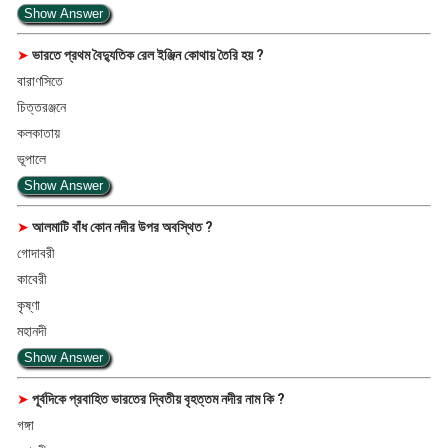
Show Answer
➤
ভারতে প্রথম বৈদ্যুতিক রেল ইঞ্জিন কোথায় তৈরি হয় ?
বারাণসিতে
চিত্তরঞ্জনে
কলকাতায়
ভূপালে
Show Answer
➤
আলমাটি বাঁধ কোন নদীর উপর অবস্থিত ?
গোদাবরী
কাবেরী
কৃষ্ণা
মহানদী
Show Answer
➤
পূর্বদিকে প্রবাহিত ভারতের দ্বিতীয় বৃহত্তম নদীর নাম কি ?
গঙ্গা