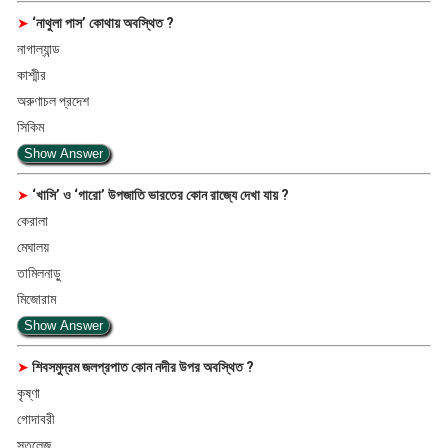
➤
‘নাথুলা পাস’ কোথায় অবস্থিত ?
নাগাল্যান্ড
কাশ্মীর
অরুণাচল প্রদেশ
সিকিম
Show Answer
➤
‘খাসি’ ও ‘গারো’ উপজাতি ভারতের কোন রাজ্যে দেখা যায় ?
কেরালা
মেঘালয়
তামিলনাড়ু
মিজোরাম
Show Answer
➤
শিবসমুদ্রম জলপ্রপাত কোন নদীর উপর অবস্থিত ?
কৃষ্ণা
গোদাবরী
সুতলেজ