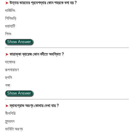
➤
উত্তর ভারতের প্রবেশদ্বার কোন শহরকে বলা হয় ?
দার্জিলিং
শিলিগুড়ি
গুয়াহাটি
শিলং
Show Answer
➤
ফারাক্কা ব্যারেজ কোন নদীতে অবস্থিত ?
দামোদর
রূপনারায়ণ
হুগলি
গঙ্গা
Show Answer
➤
ম্যানগ্রোভ অরণ্য কোথায় দেখা যায় ?
নীলগিরি
সুন্দরবন
ভাবিটা অরণ্য