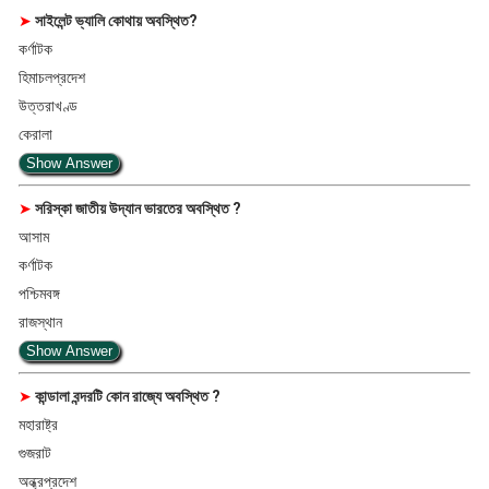
➤
সাইলেন্ট ভ্যালি কোথায় অবস্থিত?
কর্ণাটক
হিমাচলপ্রদেশ
উত্তরাখণ্ড
কেরালা
Show Answer
➤
সরিস্কা জাতীয় উদ্যান ভারতের অবস্থিত ?
আসাম
কর্ণাটক
পশ্চিমবঙ্গ
রাজস্থান
Show Answer
➤
কান্ডালা বন্দরটি কোন রাজ্যে অবস্থিত ?
মহারাষ্ট্র
গুজরাট
অন্ধ্রপ্রদেশ