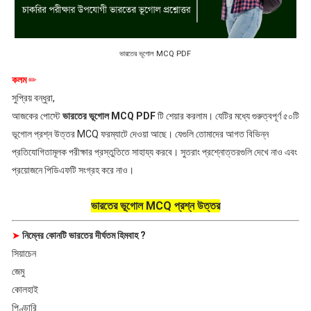
ভারতের ভূগোল MCQ PDF
কলম
✏
সুপ্রিয় বন্ধুরা,
আজকের পোস্টে
ভারতের ভূগোল MCQ PDF
টি শেয়ার করলাম। যেটির মধ্যে গুরুত্বপূর্ণ ৫০টি
ভূগোল প্রশ্ন উত্তর MCQ ফরম্যাটে দেওয়া আছে। যেগুলি তোমাদের আগত বিভিন্ন
প্রতিযোগিতামূলক পরীক্ষার প্রস্তুতিতে সাহায্য করবে। সুতরাং প্রশ্নোত্তরগুলি দেখে নাও এবং
প্রয়োজনে পিডিএফটি সংগ্রহ করে নাও।
ভারতের ভূগোল MCQ প্রশ্ন উত্তর
➤
নিম্নের কোনটি ভারতের দীর্ঘতম হিমবাহ ?
সিয়াচেন
জেমু
কোলহাই
পিণ্ডারি