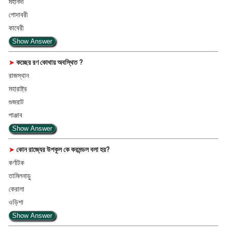
মহানদী
গোদাবরী
কাবেরী
Show Answer
➤
কচ্ছের রণ কোথায় অবস্থিত ?
রাজস্থান
মহারাষ্ট্র
গুজরাট
পাঞ্জাব
Show Answer
➤
কোন রাজ্যের উপকূল কে করমন্ডল বলা হয়?
কর্ণাটক
তামিলনাড়ু
কেরালা
ওড়িশা
Show Answer