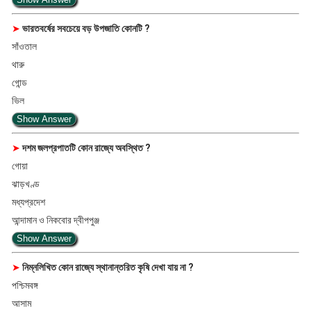
➤
ভারতবর্ষের সবচেয়ে বড় উপজাতি কোনটি ?
সাঁওতাল
থারু
গোন্ড
ভিল
Show Answer
➤
দশম জলপ্রপাতটি কোন রাজ্যে অবস্থিত ?
গোয়া
ঝাড়খণ্ড
মধ্যপ্রদেশ
আন্দামান ও নিকবোর দ্বীপপুঞ্জ
Show Answer
➤
নিম্নলিখিত কোন রাজ্যে স্থানান্তরিত কৃষি দেখা যায় না ?
পশ্চিমবঙ্গ
আসাম