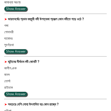
কামাখ্যা অরণ্য
Show Answer
➤
ভারতবর্ষের প্রথম বহুমুখী নদী উপত্যকা প্রকল্প কোন নদীতে গড়ে ওঠে ?
গঙ্গা
গোদাবরী
দামোদর
সুবর্ণরেখা
Show Answer
➤
ভুটানের দীর্ঘতম নদী কোনটি ?
কালীগণ্ডক
মানস
তোর্সা
রাইডাক
Show Answer
➤
সবচেয়ে বেশি লোহা উৎপাদিত হয় কোন রাজ্যে ?
ওড়িশা