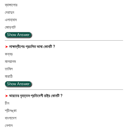
ব্যাঙ্গালোর
দেরাদুন
এলাহাবাদ
জোড়হাট
Show Answer
➤
লাক্ষাদ্বীপের প্রচলিত ভাষা কোনটি ?
কন্নড়
মালয়ালম
তামিল
মারাঠি
Show Answer
➤
ভারতের বৃহত্তম প্রতিবেশী রাষ্ট্র কোনটি ?
চীন
শ্রীলঙ্কা
বাংলাদেশ
নেপাল