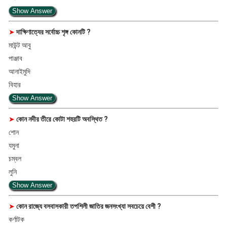
Show Answer
➤
দাক্ষিণাত্যের সর্বোচ্চ শৃঙ্গ কোনটি ?
মাউন্ট আবু
পাঞ্জাব
আনাইমুদি
বিহার
Show Answer
➤
কোন নদীর তীরে কোটা শহরটি অবস্থিত ?
শোন
যমুনা
চম্বল
লুনি
Show Answer
➤
কোন রাজ্যে বসবাসকারী তপশিলী জাতির জনসংখ্যা সবচেয়ে বেশী ?
কর্ণাটক