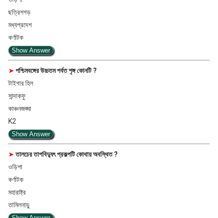
ছত্রিশগড়
মধ্যপ্রদেশ
কর্ণাটক
Show Answer
➤
পশ্চিমবঙ্গের উচ্চতম পর্বত শৃঙ্গ কোনটি ?
টাইগার হিল
সান্দাকফু
কাঞ্চনজঙ্ঘা
K2
Show Answer
➤
তালচের তাপবিদ্যুৎ প্রকল্পটি কোথায় অবস্থিত ?
ওড়িশা
কর্ণাটক
মহারাষ্ট্র
তামিলনাড়ু
Show Answer