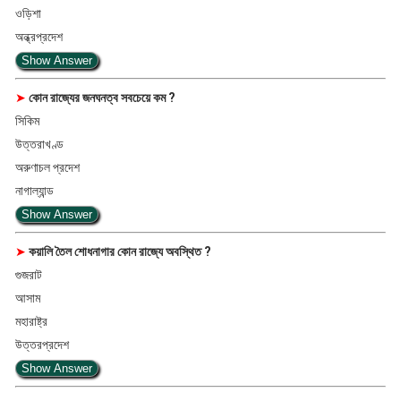
ওড়িশা
অন্ধ্রপ্রদেশ
Show Answer
➤
কোন রাজ্যের জনঘনত্ব সবচেয়ে কম ?
সিকিম
উত্তরাখণ্ড
অরুণাচল প্রদেশ
নাগাল্যান্ড
Show Answer
➤
কয়ালি তৈল শোধনাগার কোন রাজ্যে অবস্থিত ?
গুজরাট
আসাম
মহারাষ্ট্র
উত্তরপ্রদেশ
Show Answer