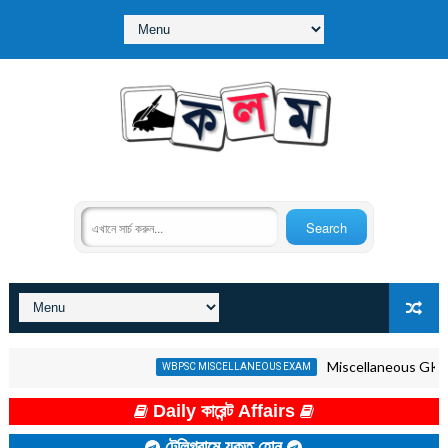
Miscellaneous GK Quiz in B
WBPSC MISCELLANEOUS EXAM
Daily কারেন্ট Affairs
টেলিগ্রামে যুক্ত হোন