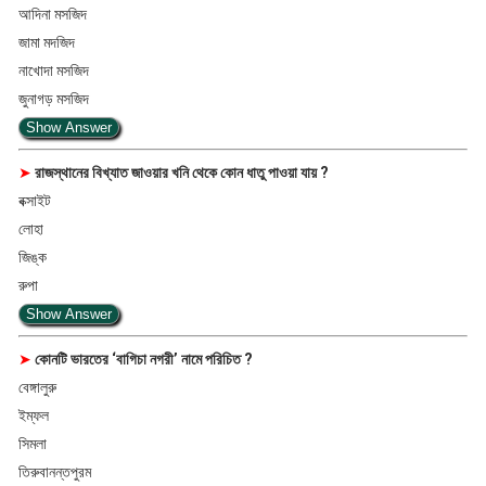
আদিনা মসজিদ
জামা মদজিদ
নাখোদা মসজিদ
জুনাগড় মসজিদ
Show Answer
➤
রাজস্থানের বিখ্যাত জাওয়ার খনি থেকে কোন ধাতু পাওয়া যায় ?
বক্সাইট
লোহা
জিঙ্ক
রুপা
Show Answer
➤
কোনটি ভারতের ‘বাগিচা নগরী’ নামে পরিচিত ?
বেঙ্গালুরু
ইম্ফল
সিমলা
তিরুবানন্তপুরম