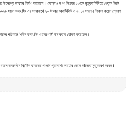
ের উদ্দেশ্যে জাদুঘর নির্মাণ করেছেন। এছাড়াও ভগৎ সিংয়ের ৫০তম মৃত্যুবার্ষিকীতে পৈতৃক ভিটে
৯৬৮ সালে ভগৎ সিং এর সম্মানার্থে ২০ টাকার ডাকটিকিট ও ২০১২ সালে ৫ টাকার কয়েন প্রেরণ
রের নামের পরিবর্তে 'শহীদ ভগৎ সিং এয়ারপোর্ট' নাম করার ঘোষণা করেছেন।
সর বয়সে তৎকালীন ব্রিটিশ ভারতের পাঞ্জাব প্রদেশের লাহোর জেলে ফাঁসিতে মৃত্যুবরণ করেন।