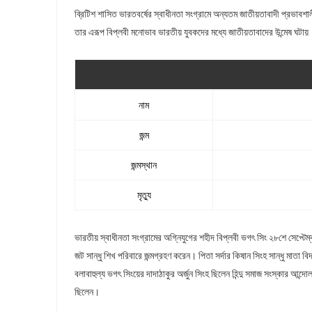
ব্রিটিশ শাসিত ভারতবর্ষের স্বাধীনতা সংগ্রামে অন্যতম জাতীয়তাবাদী প্রভাবশ
তার এরূপ বিপ্লবী মনোভাব ভারতীয় যুবকদের মধ্যে জাতীয়তাবাদের উন্মেষ ঘটায়
নাম
জন্ম
জন্মস্থান
মৃত্যু
ভারতীয় স্বাধীনতা সংগ্রামের অগ্নিযুগের শহীদ বিপ্লবী ভগৎ সিং ২৮শে সেপ্টে
জট সান্ধু শিখ পরিবারে জন্মগ্রহণ করেন। পিতা সর্দার কিষান সিংহ সান্ধু মাতা 
বলাবাহুল্য ভগৎ সিংয়ের দাদাঠাকুর অর্জুন সিংহ ছিলেন হিন্দু সমাজ সংস্কার আন্
ছিলেন।