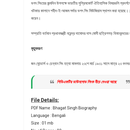
ভগৎ সিংয়ের জন্মদিন উপলক্ষে ভারতীয় সুপ্রিমকোর্ট ঐতিহাসিক বিষয়গুলি প্রদর্শন
খটকার কালানে শহীদ-ই-আজম সর্দার ভগৎ সিং মিউজিয়াম স্থাপন করা হয়েছে। ১
করেন।
সম্প্রতি বর্তমান প্রধানমন্ত্রী নরেন্দ্র দামোদর দাস মোদী ছত্রিশগড় বিমানবন্দ
মৃত্যুবরণ
জন সোন্ডার্স ও চেন্নান সিং হত্যা মামলায় ২৩শে মার্চ ১৯৩১ সালে মাত্র ২৩ বৎ
পিডিএফটির ডাউনলোড লিংক নীচে দেওয়া আছে
File Details:
PDF Name : Bhagat Singh Biography
Language : Bengali
Size : 01 mb