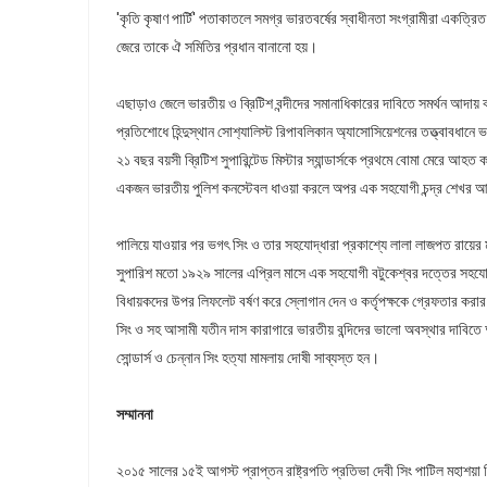
'কৃতি কৃষাণ পার্টি' পতাকাতলে সমগ্র ভারতবর্ষের স্বাধীনতা সংগ্রামীরা একত্র
জেরে তাকে ঐ সমিতির প্রধান বানানো হয়।
এছাড়াও জেলে ভারতীয় ও ব্রিটিশ বন্দীদের সমানাধিকারের দাবিতে সমর্থন আদায় ক
প্রতিশোধে হিন্দুস্থান সোশ‍্যালিস্ট রিপাবলিকান অ্যাসোসিয়েশনের তত্ত্বাবধান
২১ বছর বয়সী ব্রিটিশ সুপারিন্টেড মিস্টার স্যান্ডার্সকে প্রথমে বোমা মেরে আ
একজন ভারতীয় পুলিশ কনস্টেবল ধাওয়া করলে অপর এক সহযোগী চন্দ্র শেখর আজ
পালিয়ে যাওয়ার পর ভগৎ সিং ও তার সহযোদ্ধারা প্রকাশ্যে লালা লাজপত রায়ে
সুপারিশ মতো ১৯২৯ সালের এপ্রিল মাসে এক সহযোগী বটুকেশ্বর দত্তের সহযোগে 
বিধায়কদের উপর লিফলেট বর্ষণ করে স্লোগান দেন ও কর্তৃপক্ষকে গ্রেফতার করার 
সিং ও সহ আসামী যতীন দাস কারাগারে ভারতীয় বন্দিদের ভালো অবস্থার দাবিত
সোন্ডার্স ও চেন্নান সিং হত্যা মামলায় দোষী সাব্যস্ত হন।
সম্মাননা
২০১৫ সালের ১৫ই আগস্ট প্রাপ্তন রাষ্ট্রপতি প্রতিভা দেবী সিং পাটিল মহাশয়া ব