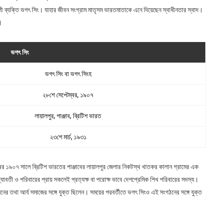
ালী ব্যক্তি ভগৎ সিং। যাহার জীবন সংগ্রাম মাতৃসম ভারতমাতাকে এনে দিয়েছেন স্বাধীনতার স্বাদ।
।
ভগৎ সিং
ভগৎ সিং বা ভগৎ সিংহ
২৮শে সেপ্টেম্বর, ১৯০৭
লায়ালপুর, পাঞ্জাব, ব্রিটিশ ভারত
২৩শে মার্চ, ১৯৩১
ম্বর ১৯০৭ সালে ব্রিটিশ ভারতের পাঞ্জাবের লায়ালপুর জেলার নিকটস্থ খাতকর কালান গ্রামের এক
বিদ্যাবতী ও পরিবারের প্রায় সকলেই প্রত্যক্ষ বা পরোক্ষ ভাবে দেশপ্রেমিক শিখ পরিবারের সদস্য।
দোলনের তথা আর্য সমাজের সঙ্গে যুক্ত ছিলেন। সময়ের পরবর্তীতে ভগৎ সিংও এই সংগঠনের সঙ্গে যুক্ত