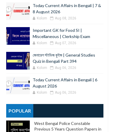
Today Current Affairs in Bengali | 7 &
8 August 2026
Kolom
Aug 08, 2026
Important GK for Food SI |
Miscellaneous | Clerkship Exam
Kolom
Aug 07, 2026
জেনারেল স্টাডিজ কুইজ | General Studies
Quiz in Bengali Part 394
Kolom
Aug 06, 2026
Today Current Affairs in Bengali | 6
August 2026
Kolom
Aug 06, 2026
POPULAR
West Bengal Police Constable
Previous 5 Years Question Papers in