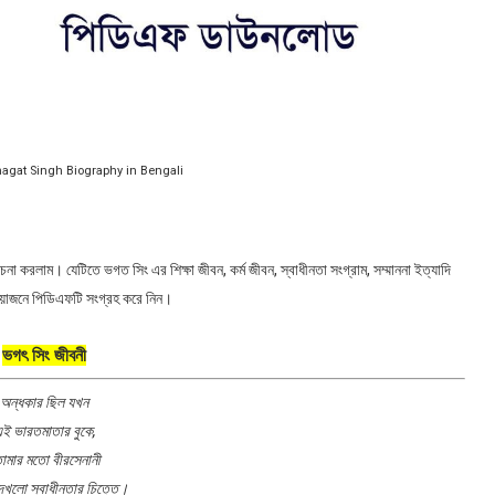
| Bhagat Singh Biography in Bengali
না করলাম। যেটিতে ভগত সিং এর শিক্ষা জীবন, কর্ম জীবন, স্বাধীনতা সংগ্রাম, সম্মাননা ইত্যাদি
রয়োজনে পিডিএফটি সংগ্রহ করে নিন।
ভগৎ সিং জীবনী
অন্ধকার ছিল যখন
ই ভারতমাতার বুকে,
োমার মতো বীরসেনানী
খলো স্বাধীনতার চিত্তে।