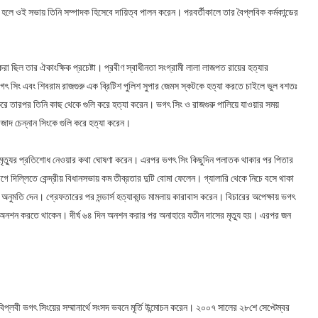
িত হলে ওই সভায় তিনি সম্পাদক হিসেবে দায়িত্ব পালন করেন। পরবর্তীকালে তার বৈপ্লবিক কর্মকান্ডের
রা ছিল তার ঐকাংক্ষিক প্রচেষ্টা। প্রবীণ স্বাধীনতা সংগ্রামী লালা লাজপত রায়ের হত্যার
ে ভগৎ সিং এবং শিবরাম রাজগুরু এক ব্রিটিশ পুলিশ সুপার জেমস স্কটকে হত্যা করতে চাইলে ভুল বশতঃ
হত করে তারপর তিনি কাছ থেকে গুলি করে হত্যা করেন। ভগৎ সিং ও রাজগুরু পালিয়ে যাওয়ার সময়
াদ চেন্নান সিংকে গুলি করে হত্যা করেন।
র মৃত্যুর প্রতিশোধ নেওয়ার কথা ঘোষণা করেন। এরপর ভগৎ সিং কিছুদিন পলাতক থাকার পর পিতার
দিল্লিতে কেন্দ্রীয় বিধানসভায় কম তীব্রতার দুটি বোমা ফেলেন। গ্যালারি থেকে নিচে বসে থাকা
অনুমতি দেন। গ্রেফতারের পর সন্ডার্স হত্যাকান্ড মামলায় কারাবাস করেন। বিচারের অপেক্ষায় ভগৎ
ে অনশন করতে থাকেন। দীর্ঘ ৬৪ দিন অনশন করার পর অনাহারে যতীন দাসের মৃত্যু হয়। এরপর জন
িপ্লবী ভগৎ সিংয়ের সম্মানার্থে সংসদ ভবনে মূর্তি উন্মোচন করেন। ২০০৭ সালের ২৮শে সেপ্টেম্বর