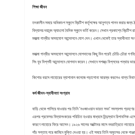
শিক্ষা জীবন
তৎকালীন সময়ে অধিকাংশ স্কুলে ব্রিটিশ কর্তৃপক্ষের আনুগত্য পালন করার জন্য
বিদ্যালয় দয়ানন্দ অ্যা‍ংলো বৈদিক স্কুলে ভর্তি করেন। সেখান প্রকাশ্যে ব্রিটিশ 
মহাত্মা গান্ধীর অসহযোগ আন্দোলনে যোগ দেন। এখান থেকেই তার স্বাধীনতা সং
মহাত্মা গান্ধীর অসহযোগ আন্দোলনে যোগদানের কিছু দিন পরেই চৌরি-চৌরা গণহিংস
সিং যুব বিপ্লবী আন্দোলনে যোগদান করেন। সেখানে সশস্ত্র বিপ্লবের পন্থায় ভ
কিশোর বয়সে লাহোরের ন্যাশানাল কলেজে পড়াশোনা আরম্ভ করলেও বাল্য বিবাহ 
কর্ম জীবন-স্বাধীনতা সংগ্রাম
বাড়ি থেকে পালিয়ে যাওয়ার পর তিনি 'নওজাওয়ান ভারত সভা' সদস্যপদ গ্রহণের 
এরপর প্রফেসর বিদ্যালংকরের পরিচিত হওয়ার মাধ্যমে হিন্দুস্থান রিপাবলিক এ
কারণে লাহোরে ফিরে আসেন। ১৯২৬ সালের অক্টোবর মাসে নবরাত্রিতে লাহোরে 
পাঁচ সপ্তাহ পরে জামিনে মুক্তি দেওয়া হয়। এই সময়ে তিনি অমৃতসর থেকে পাঞ্জ