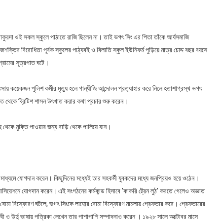
 ঠাকুরদা ওই সকল স্কুলে পাঠাতে রাজি ছিলেন না। তাই ভগৎ সিং এর পিতা তাঁকে আর্যসমাজি
রাজশক্তির বিরোধিতা পূর্বক স্কুলের পাঠ্যবই ও বিলাতি স্কুল ইউনিফর্ম পুড়িয়ে মাত্র চোদ্দ বছর বয়সে
গ্রামের সূত্রপাত ঘটে।
ায় কয়েকজন পুলিশ কর্মীর মৃত্যু হলে গান্ধীজি আন্দোলন প্রত্যাহার করে নিলে হতাশাগ্রস্থ ভগৎ
ারত থেকে ব্রিটিশ শাসন উৎখাত করার কথা প্রচার শুরু করেন।
থেকে মুক্তি পাওয়ার জন্য বাড়ি থেকে পালিয়ে যান।
মাধ্যমে যোগদান করেন। কিছুদিনের মধ্যেই তার সহকর্মী যুবকদের মধ্যে জনপ্রিয়ও হয়ে ওঠেন।
সোসিয়েশনে যোগদান করেন। এই সংগঠনের কর্মকান্ড হিসাবে 'কাকরি ট্রেন লুঠ' করতে গেলেও অজ্ঞাত
বোমা বিস্ফোরণ ঘটলে, ভগৎ সিংকে লাহোর বোমা বিস্ফোরণ মামলায় গ্রেফতার করে। গ্রেফতারের
াবী ও উর্দু ভাষায় পত্রিকা লেখেন তার পাশাপাশি সম্পাদনাও করেন । ১৯২৮ সালে অক্টোবর মাসে