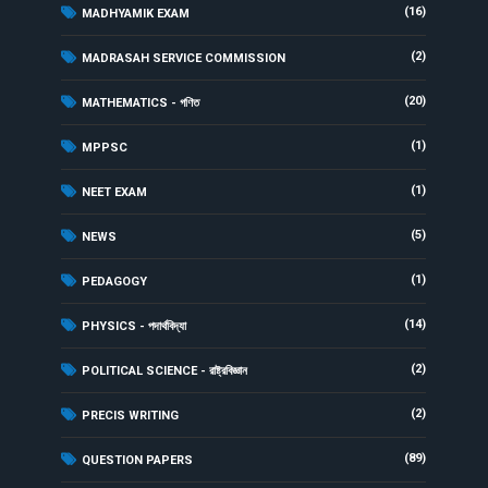
(16)
MADHYAMIK EXAM
(2)
MADRASAH SERVICE COMMISSION
(20)
MATHEMATICS - গণিত
(1)
MPPSC
(1)
NEET EXAM
(5)
NEWS
(1)
PEDAGOGY
(14)
PHYSICS - পদার্থবিদ্যা
(2)
POLITICAL SCIENCE - রাষ্ট্রবিজ্ঞান
(2)
PRECIS WRITING
(89)
QUESTION PAPERS