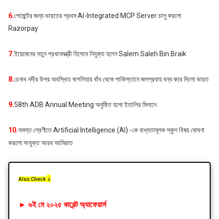
6.
পেমেন্টের জন্য ভারতের প্রথম AI-Integrated MCP Server চালু করলো
Razorpay
7.
ইয়েমেনের নতুন প্রধানমন্ত্রী হিসেবে নিযুক্ত হলেন Salem Saleh Bin Braik
8.
চেনাব নদীর উপর অবস্থিত বাগলিহার বাঁধ থেকে পাকিস্তানে জলপ্রবাহ বন্ধ করে দিলো ভারত
9.
58th ADB Annual Meeting অনুষ্ঠিত হলো ইতালির মিলানে
10.
সমস্ত শ্রেণীতে Artificial Intelligence (AI) -কে বাধ্যতামূলক স্কুল বিষয় ঘোষণা
করলো সংযুক্ত আরব আমিরাত
Also Check
⇣
►
৬ই মে
২০২৫ কারেন্ট অ্যাফেয়ার্স