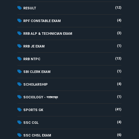
(12)
RESULT
(4)
RPF CONSTABLE EXAM
(3)
RRB ALP & TECHNICIAN EXAM
(1)
RRB JE EXAM
(13)
RRB NTPC
(1)
SBI CLERK EXAM
(4)
SCHOLARSHIP
(1)
SOCIOLOGY - সমাজতত্ত্ব
(41)
SPORTS GK
(4)
SSC CGL
(6)
SSC CHSL EXAM