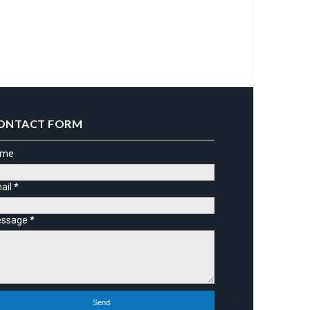
ONTACT FORM
ame
ail
*
ssage
*