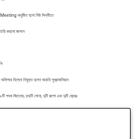
ng অনুষ্ঠিত হলো নিউ দিল্লীতে
 তৈরি করলো জাপান
লি
সার হিসেবে নিযুক্ত হলেন আরতি সুব্রামানিয়ান
জিতেছে; চারটি সোনা, দুটি রুপো এবং দুটি ব্রোঞ্জ