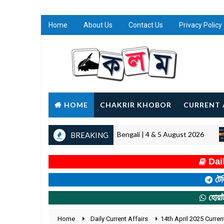
Home
About Us
Contact Us
Privacy Policy
HOME
CHAKRIR KHOBOR
CURRENT 
Today Current Affairs in Bengali | 4 & 5 August 2026
BREAKING
AIRS
Dail
টেল
হোয়া
Home
Daily Current Affairs
14th April 2025 Current A