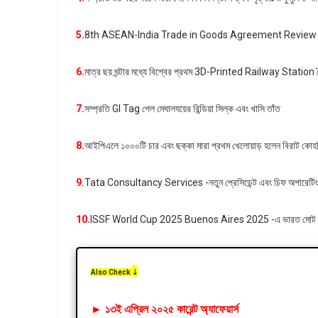
5.
8th ASEAN-India Trade in Goods Agreement Review Meeti
6.
মাত্র ছয় ঘন্টার মধ্যে বিশ্বের প্রথম 3D-Printed Railway Station
7.
সম্প্রতি GI Tag পেল মেঘালযয়ের রিন্ডিয়া সিল্ক এবং খাসি তাঁত
8.
আইপিএলে ১০০০টি চার এবং ছক্কা মারা প্রথম খেলোয়াড় হলেন বিরাট কোহ
9.
Tata Consultancy Services -নতুন প্রেসিডেন্ট এবং চিফ অপারেটিং অফি
10.
ISSF World Cup 2025 Buenos Aires 2025 -এ ভারত মোট ৮টি পদক 
Also Check
⇣
►
১৩ই এপ্রিল
২০২৫ কারেন্ট অ্যাফেয়ার্স