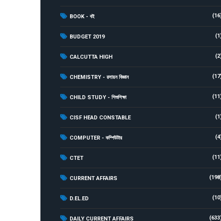
(16
BOOK - বই
(1
BUDGET 2019
(2
CALCUTTA HIGH
(17
CHEMISTRY - রসায়ন বিজ্ঞান
(11
CHILD STUDY - শিশুশিক্ষা
(1
CISF HEAD CONSTABLE
(4
COMPUTER - কম্পিউটার
(11
CTET
(198
CURRENT AFFAIRS
(10
D.EL.ED
(633
DAILY CURRENT AFFAIRS