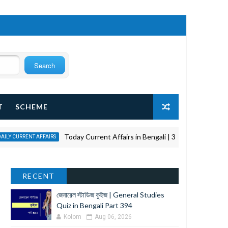
T
SCHEME
Today Current Affairs in Bengali | 3 August 2026
RRENT AFFAIRS
RECENT
জেনারেল স্টাডিজ কুইজ | General Studies
Quiz in Bengali Part 394
Kolom
Aug 06, 2026