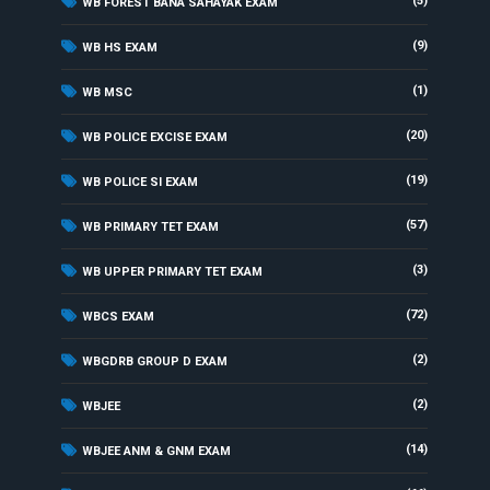
(5)
WB FOREST BANA SAHAYAK EXAM
(9)
WB HS EXAM
(1)
WB MSC
(20)
WB POLICE EXCISE EXAM
(19)
WB POLICE SI EXAM
(57)
WB PRIMARY TET EXAM
(3)
WB UPPER PRIMARY TET EXAM
(72)
WBCS EXAM
(2)
WBGDRB GROUP D EXAM
(2)
WBJEE
(14)
WBJEE ANM & GNM EXAM