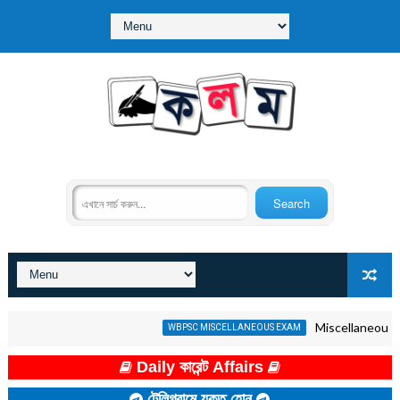
Miscellaneous GK Qui
WBPSC MISCELLANEOUS EXAM
Daily কারেন্ট Affairs
টেলিগ্রামে যুক্ত হোন