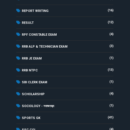
(16)
REPORT WRITING
(12)
RESULT
(4)
RPF CONSTABLE EXAM
(3)
RRB ALP & TECHNICIAN EXAM
(1)
RRB JE EXAM
(13)
RRB NTPC
(1)
SBI CLERK EXAM
(4)
SCHOLARSHIP
(1)
SOCIOLOGY - সমাজতত্ত্ব
(41)
SPORTS GK
(4)
SSC CGL