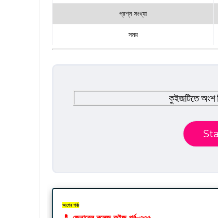
প্রশ্ন সংখ্যা
সময়
কুইজটিতে অংশ 
Sta
আগের পর্বঃ
💊
জেনারেল নলেজ
কুইজ পর্ব-৩৩৫