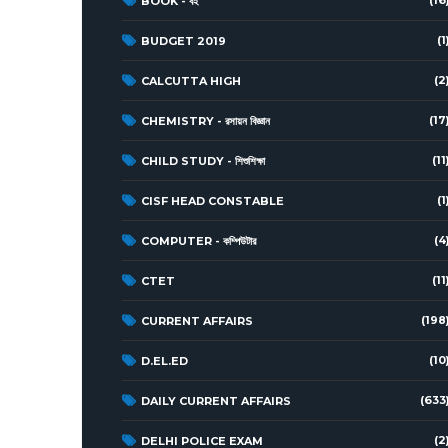
BOOK - বই
(1
BUDGET 2019
(2
CALCUTTA HIGH
(17
CHEMISTRY - রসায়ন বিজ্ঞান
(11
CHILD STUDY - শিশুশিক্ষা
(1
CISF HEAD CONSTABLE
(4
COMPUTER - কম্পিউটার
(11
CTET
(198
CURRENT AFFAIRS
(10
D.EL.ED
(633
DAILY CURRENT AFFAIRS
(2
DELHI POLICE EXAM