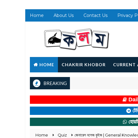
Home
About Us
Contact Us
Privacy P
HOME
CHAKRIR KHOBOR
CURRENT 
BREAKING
Dail
টেল
হোয়া
Home
Quiz
জেনারেল নলেজ কুইজ | General Know