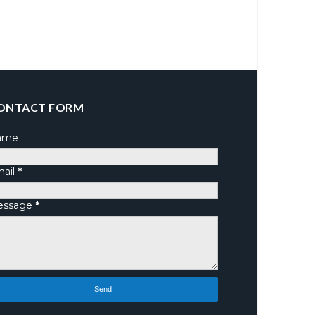
ONTACT FORM
ame
ail
*
essage
*