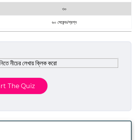
৩০
৬০ সেকেন্ড/প্রশ্ন
নিতে নীচের লেখায় ক্লিক করো
rt The Quiz