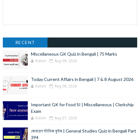
RECENT
Miscellaneous GK Quiz in Bengali | 75 Marks
Kolom
Aug 08, 2026
Today Current Affairs in Bengali | 7 & 8 August 2026
Kolom
Aug 08, 2026
Important GK for Food SI | Miscellaneous | Clerkship
Exam
Kolom
Aug 07, 2026
জেনারেল স্টাডিজ কুইজ | General Studies Quiz in Bengali Part
394