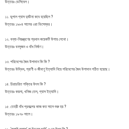
উত্তরঃ ডেসিবেল।
১১. ভূপাল গ্যাস দুর্ঘটনা কবে হয়েছিল ?
উত্তরঃ ১৯৮৪ সালের ৩রা ডিসেম্বর।
১২. বন্যা-নিয়ন্ত্রণের প্রধান কয়েকটি উপায় লেখো।
উত্তরঃ বনসৃজন ও বাঁধ নির্মাণ।
১৩. পরিবেশের জৈব উপাদান কি কি ?
উত্তরঃ উদ্ভিদ, প্রাণী ও জীবাণু ইত্যাদি নিয়ে পরিবেশের জৈব উপাদান গঠিত হয়েছে।
১৪. চিরাচরিত শক্তির উৎস কি ?
উত্তরঃ কয়লা, খনিজ তেল, গ্যাস ইত্যাদি।
১৫. তেহরী বাঁধ প্রকল্পের কাজ কত সালে শুরু হয় ?
উত্তরঃ ১৯৭৮ সালে।