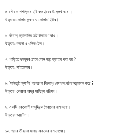
৫. সৌর তাপশক্তির দুটি ব্যবহারের উল্লেখ করো।
উত্তরঃ সোলার কুকার ও সোলার হিটার।
৬. জীবাশ্ম জ্বালানির দুটি উদাহরণ দাও।
উত্তরঃ কয়লা ও খনিজ টেল।
৭. গাড়িতে শব্দদূষণ রোধে কোন যন্ত্র ব্যবহার করা হয় ?
উত্তরঃ সাইলেন্সার।
৮. ‘সাইলেন্ট ভ্যালি’ প্রকল্পের বিরুদ্ধে কোন সংগঠন আন্দোলন করে ?
উত্তরঃ কেরালা শাস্ত্র সাহিত্য পরিষদ।
৯. একটি এককোশী সামুদ্রিক শৈবালের নাম বলো।
উত্তরঃ ডায়াটম।
১০. শব্দের তীব্রতা মাপার এককের নাম লেখো।