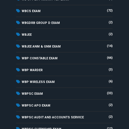
(72)
WBCS EXAM
(2)
WBGDRB GROUP D EXAM
(2)
WBJEE
(14)
WBJEE ANM & GNM EXAM
(66)
WBP CONSTABLE EXAM
(3)
WBP WARDER
(6)
WBP WIRELESS EXAM
(33)
WBPSC EXAM
(2)
WBPSC APO EXAM
(2)
WBPSC AUDIT AND ACCOUNTS SERVICE
(12)