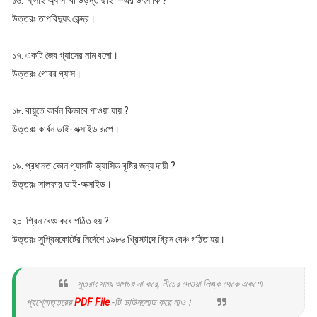
১৬. ‘ফ্লাই অ্যাস’ বা উড়ন্ত ছাই’ –এর উৎস কি ?
উত্তরঃ তাপবিদ্যুৎ কেন্দ্র।
১৭. একটি জৈব গ্যাসের নাম বলো।
উত্তরঃ গোবর গ্যাস।
১৮. বায়ুতে কার্বন কিভাবে পাওয়া যায় ?
উত্তরঃ কার্বন ডাই-অক্সাইড রূপে।
১৯. প্রধানত কোন গ্যাসটি অ্যাসিড বৃষ্টির জন্য দায়ী ?
উত্তরঃ সালফার ডাই-অক্সাইড।
২০. গ্রিন বেঞ্চ কবে গঠিত হয় ?
উত্তরঃ সুপ্রিমকোর্টের নির্দেশে ১৯৮৬ খ্রিস্টাব্দে গ্রিন বেঞ্চ গঠিত হয়।
সুতরাং সময় অপচয় না করে, নীচের দেওয়া লিঙ্ক থেকে একশো
প্রশ্নোত্তরের
PDF File
-টি ডাউনলোড করে নাও।