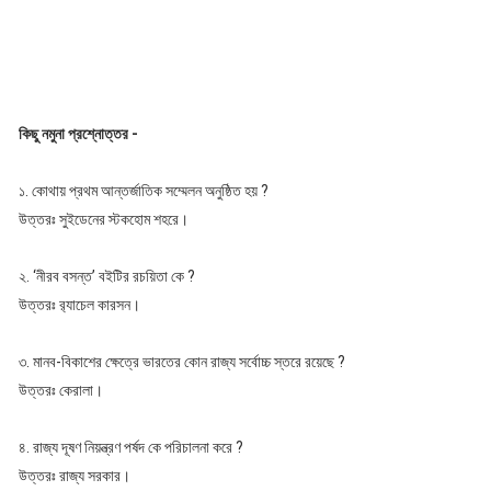
কিছু নমুনা প্রশ্নোত্তর -
১. কোথায় প্রথম আন্তর্জাতিক সম্মেলন অনুষ্ঠিত হয় ?
উত্তরঃ সুইডেনের স্টকহোম শহরে।
২. ‘নীরব বসন্ত’ বইটির রচয়িতা কে ?
উত্তরঃ র‍্যাচেল কারসন।
৩. মানব-বিকাশের ক্ষেত্রে ভারতের কোন রাজ্য সর্বোচ্চ স্তরে রয়েছে ?
উত্তরঃ কেরালা।
৪. রাজ্য দূষণ নিয়ন্ত্রণ পর্ষদ কে পরিচালনা করে ?
উত্তরঃ রাজ্য সরকার।