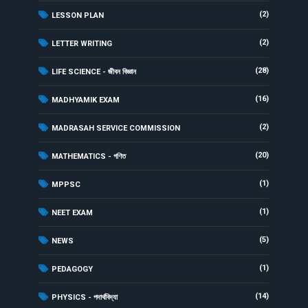
(2)
LESSON PLAN
(2)
LETTER WRITING
(28)
LIFE SCIENCE - জীবন বিজ্ঞান
(16)
MADHYAMIK EXAM
(2)
MADRASAH SERVICE COMMISSION
(20)
MATHEMATICS - গণিত
(1)
MPPSC
(1)
NEET EXAM
(5)
NEWS
(1)
PEDAGOGY
(14)
PHYSICS - পদার্থবিদ্যা