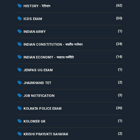
(62)
HISTORY - ইতিহাস
(50)
ICDS EXAM
(1)
INDIAN ARMY
(24)
INDIAN CONSTITUTION - ভারতীয় সংবিধান
(14)
INDIAN ECONOMY - ভারতের অর্থনীতি
(1)
JENPAS UG EXAM
(2)
JHARKHAND TET
(3)
JOB NOTIFICATION
(26)
KOLKATA POLICE EXAM
(1)
KOLOMER GK
(2)
KRISHI PRAYUKTI SAHAYAK