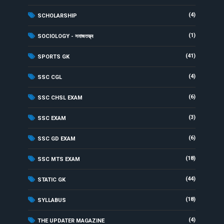
(4)
SCHOLARSHIP
(1)
SOCIOLOGY - সমাজতত্ত্ব
(41)
SPORTS GK
(4)
SSC CGL
(6)
SSC CHSL EXAM
(3)
SSC EXAM
(6)
SSC GD EXAM
(18)
SSC MTS EXAM
(44)
STATIC GK
(18)
SYLLABUS
(4)
THE UPDATER MAGAZINE