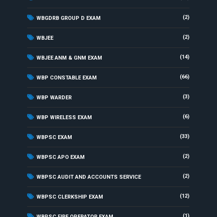
(2)
WBGDRB GROUP D EXAM
(2)
WBJEE
(14)
WBJEE ANM & GNM EXAM
(66)
WBP CONSTABLE EXAM
(3)
WBP WARDER
(6)
WBP WIRELESS EXAM
(33)
WBPSC EXAM
(2)
WBPSC APO EXAM
(2)
WBPSC AUDIT AND ACCOUNTS SERVICE
(12)
WBPSC CLERKSHIP EXAM
(1)
WBPSC FIRE OPERATOR EXAM