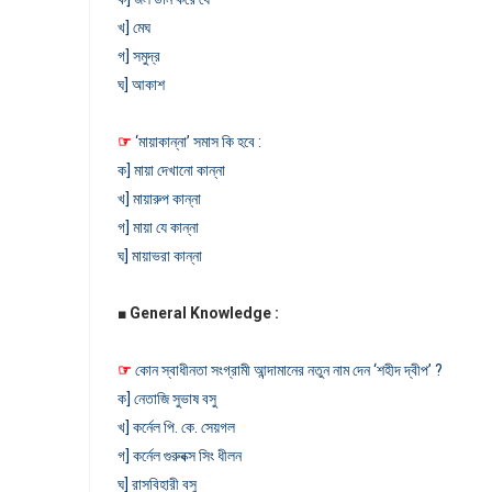
খ] মেঘ
গ] সমুদ্র
ঘ] আকাশ
☞
‘মায়াকান্না’ সমাস কি হবে :
ক] মায়া দেখানো কান্না
খ] মায়ারুপ কান্না
গ] মায়া যে কান্না
ঘ] মায়াভরা কান্না
■
General Knowledge :
☞
কোন স্বাধীনতা সংগ্রামী আন্দামানের নতুন নাম দেন ‘শহীদ দ্বীপ’ ?
ক] নেতাজি সুভাষ বসু
খ] কর্নেল পি. কে. সেয়গল
গ] কর্নেল গুরুবক্স সিং ধীলন
ঘ] রাসবিহারী বসু