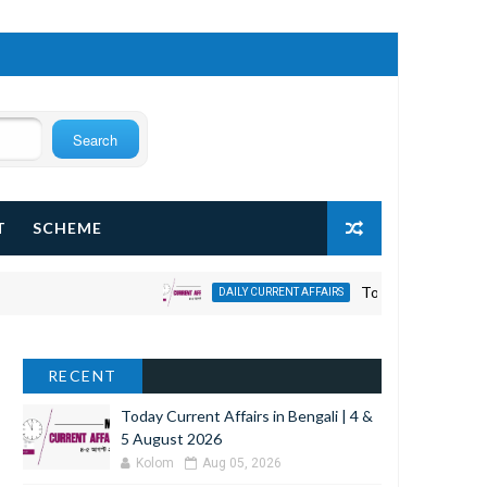
T
SCHEME
Today Current Affairs in 
DAILY CURRENT AFFAIRS
RECENT
Today Current Affairs in Bengali | 4 &
5 August 2026
Kolom
Aug 05, 2026