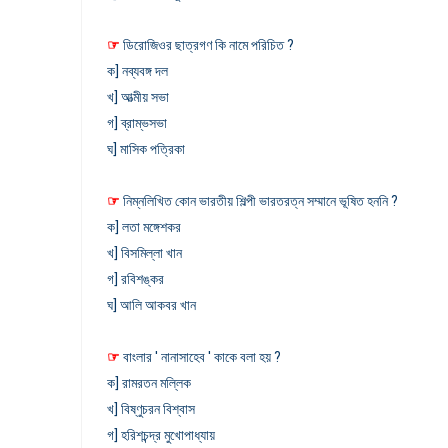
☞
ডিরোজিওর ছাত্রগণ কি নামে পরিচিত ?
ক] নব্যবঙ্গ দল
খ] আত্মীয় সভা
গ] ব্রাম্ভসভা
ঘ] মাসিক পত্রিকা
☞
নিম্নলিখিত কোন ভারতীয় শিল্পী ভারতরত্ন সম্মানে ভূষিত হননি ?
ক] লতা মঙ্গেশকর
খ] বিসমিল্লা খান
গ] রবিশঙ্কর
ঘ] আলি আকবর খান
☞
বাংলার ' নানাসাহেব ' কাকে বলা হয় ?
ক] রামরতন মল্লিক
খ] বিষ্ণুচরন বিশ্বাস
গ] হরিশচন্দ্র মুখোপাধ্যায়