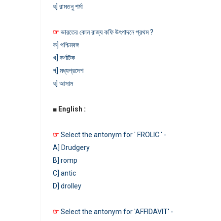
ঘ] রামতনু শর্মা
☞
ভারতের কোন রাজ্য কফি উৎপাদনে প্রথম ?
ক] পশ্চিমবঙ্গ
খ] কর্ণাটক
গ] মধ্যপ্রদেশ
ঘ] আসাম
■
English :
☞
Select the antonym for ' FROLIC ' -
A] Drudgery
B] romp
C] antic
D] drolley
☞
Select the antonym for 'AFFIDAVIT' -