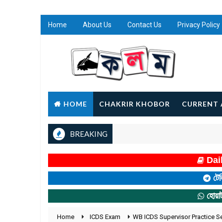
Home
About Us
Contact Us
Privacy Policy
HOME
CHAKRIR KHOBOR
CURRENT 
BREAKING
Dail
টেল
হোয়া
Home
ICDS Exam
WB ICDS Supervisor Practice Set in