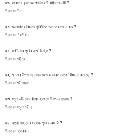
৮৯.
ভারতের বৃহত্তম প্রতিবেশী রাষ্ট্র কোনটি ?
উত্তরঃ চীন।
৯০.
জনবসতির বিচারে পৃথিবীতে ভারতের স্থান কত ?
উত্তরঃ দ্বিতীয়।
৯১.
কর্ণাটকের পূর্বের নাম কি ছিল ?
উত্তরঃ মহীশূর।
৯২.
মান্নার উপসাগর কোন দেশকে ভারত থেকে বিচ্ছিন্ন করেছে ?
উত্তরঃ শ্রীলঙ্কা।
৯৩.
যমুনা নদী কোন হিমবাহ থেকে উৎপন্ন হয়েছে ?
উত্তরঃ যমুনোত্রী।
৯৪.
গারো পাহাড়ের সর্বোচ্চ শৃঙ্গের নাম কি ?
উত্তরঃ নক্রেক।