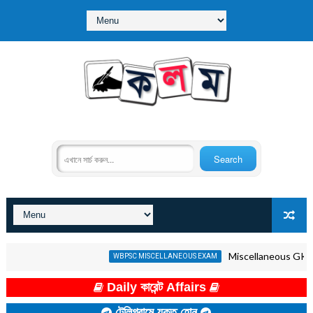
Miscellaneous GK Quiz in B
WBPSC MISCELLANEOUS EXAM
Daily কারেন্ট Affairs
টেলিগ্রামে যুক্ত হোন