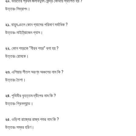
২০.
ভারতের প্রথম জলবিদ্যুৎ কেন্দ্র কোথায় স্থাপিত হয় ?
উত্তরঃ সিদ্রাপং।
২১.
বায়ুমণ্ডলে কোন গ্যাসের পরিমাণ সর্বাধিক ?
উত্তরঃ নাইট্রোজেন গ্যাস।
২২.
কোন শহরকে “নীরব শহর” বলা হয় ?
উত্তরঃ রোমকে।
২৩.
এশিয়ার শীতল অরণ্য অঞ্চলের নাম কি ?
উত্তরঃ তৈগা।
২৪.
পৃথিবীর বৃহত্তম দ্বীপের নাম কি ?
উত্তরঃ গ্রিনল্যান্ড।
২৫.
ওড়িশা রাজ্যের রাজ্য পশুর নাম কি ?
উত্তরঃ সম্বর হরিণ।