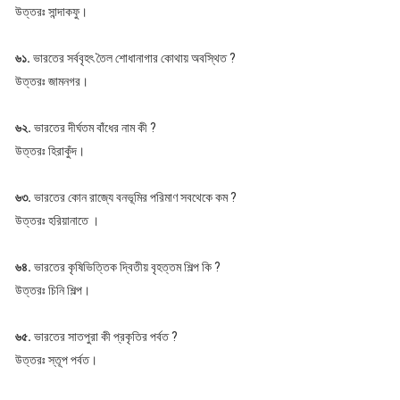
উত্তরঃ সান্দাকফু।
৬১.
ভারতের সর্ববৃহৎ তৈল শোধানাগার কোথায় অবস্থিত ?
উত্তরঃ জামনগর।
৬২.
ভারতের দীর্ঘতম বাঁধের নাম কী ?
উত্তরঃ হিরাকুঁদ।
৬৩.
ভারতের কোন রাজ্যে বনভূমির পরিমাণ সবথেকে কম ?
উত্তরঃ হরিয়ানাতে ।
৬৪.
ভারতের কৃষিভিত্তিক দ্বিতীয় বৃহত্তম শিল্প কি ?
উত্তরঃ চিনি শিল্প।
৬৫.
ভারতের সাতপুরা কী প্রকৃতির পর্বত ?
উত্তরঃ স্তূপ পর্বত।