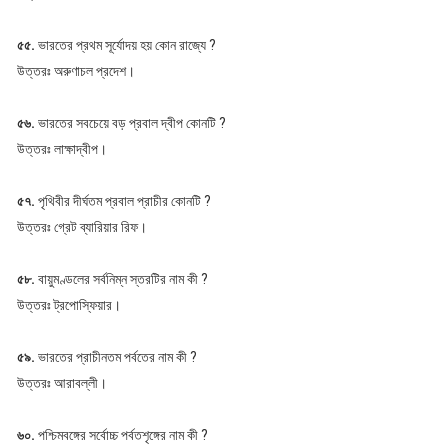
৫৫.
ভারতের প্রথম সূর্যোদয় হয় কোন রাজ্যে ?
উত্তরঃ অরুণাচল প্রদেশ।
৫৬.
ভারতের সবচেয়ে বড় প্রবাল দ্বীপ কোনটি ?
উত্তরঃ লাক্ষাদ্বীপ।
৫৭.
পৃথিবীর দীর্ঘতম প্রবাল প্রাচীর কোনটি ?
উত্তরঃ গ্রেট ব্যারিয়ার রিফ।
৫৮.
বায়ুমণ্ডলের সর্বনিম্ন স্তরটির নাম কী ?
উত্তরঃ ট্রপোস্ফিয়ার।
৫৯.
ভারতের প্রাচীনতম পর্বতের নাম কী ?
উত্তরঃ আরাবল্লী।
৬০.
পশ্চিমবঙ্গের সর্বোচ্চ পর্বতশৃঙ্গের নাম কী ?