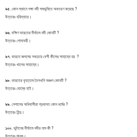
৯৫.
কোন স্থানে গঙ্গা নদী সমভূমিতে অবতরণ করেছে ?
উত্তরঃ হরিদ্বারে।
৯৬.
দক্ষিণ ভারতের দীর্ঘতম নদী কোনটি ?
উত্তরঃ গোদাবরী।
৯৭.
ভারতে জলসেচ সবচেয়ে বেশী কীসের সাহায্যে হয় ?
উত্তরঃ খালের সাহায্যে।
৯৮.
ভারতের বৃহত্তম তৈলখনি অঞ্চল কোনটি ?
উত্তরঃ বোম্বে হাই।
৯৯.
নেপালের অধিবাসীরা প্রধানত কোন ধর্মের ?
উত্তরঃ হিন্দু।
১০০.
ভুটানের দীর্ঘতম নদীর নাম কী ?
উত্তরঃ মানস।