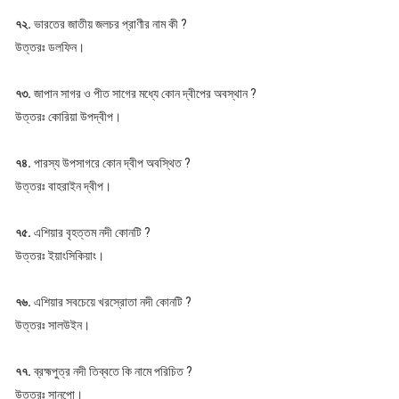
৭২.
ভারতের জাতীয় জলচর প্রাণীর নাম কী ?
উত্তরঃ ডলফিন।
৭৩.
জাপান সাগর ও পীত সাগের মধ্যে কোন দ্বীপের অবস্থান ?
উত্তরঃ কোরিয়া উপদ্বীপ।
৭৪.
পারস্য উপসাগরে কোন দ্বীপ অবস্থিত ?
উত্তরঃ বাহরাইন দ্বীপ।
৭৫.
এশিয়ার বৃহত্তম নদী কোনটি ?
উত্তরঃ ইয়াংসিকিয়াং।
৭৬.
এশিয়ার সবচেয়ে খরস্রোতা নদী কোনটি ?
উত্তরঃ সালউইন।
৭৭.
ব্রহ্মপুত্র নদী তিব্বতে কি নামে পরিচিত ?
উত্তরঃ সানপো।