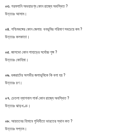
০৩.
গরমপানি অভয়ারণ্য কোন রাজ্যে অবস্থিত ?
উত্তরঃ আসাম।
০৪.
পশ্চিমবঙ্গের কোন জেলায় বনভূমির পরিমাণ সবচেয়ে কম ?
উত্তরঃ কলকাতা।
০৫.
জাপভো কোন পাহাড়ের সর্বোচ্চ শৃঙ্গ ?
উত্তরঃ কোহিমা।
০৬.
গুজরাটের অগভীর জলাভূমিকে কি বলা হয় ?
উত্তরঃ রণ।
০৭.
চেতলা ন্যাশনাল পার্ক কোন রাজ্যে অবস্থিত ?
উত্তরঃ ঝাড়খণ্ড।
০৮.
আয়তনের হিসাবে পৃথিবীতে ভারতের স্থান কত ?
উত্তরঃ সপ্তম।