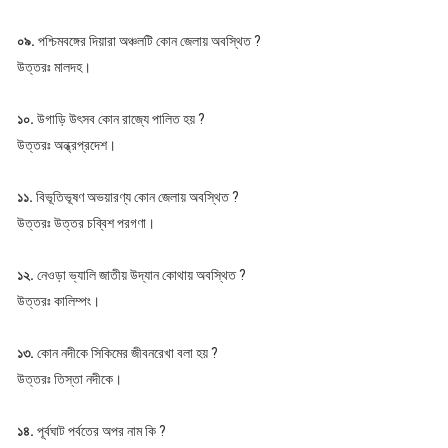
০৯.
পশ্চিমবঙ্গের দিয়ারা অঞ্চলটি কোন জেলায় অবস্থিত ?
উত্তরঃ মালদহ।
১০.
উগাড়ি উৎসব কোন রাজ্যে পালিত হয় ?
উত্তরঃ অন্ধ্রপ্রদেশ।
১১.
বিভূতিভূষণ অভয়ারণ্য কোন জেলায় অবস্থিত ?
উত্তরঃ উত্তর চব্বিশ পরগণা।
১২.
নেওড়া ভ্যালি জাতীয় উদ্যান কোথায় অবস্থিত ?
উত্তরঃ কালিম্পং।
১৩.
কোন নদীকে সিকিমের জীবনরেখা বলা হয় ?
উত্তরঃ তিস্তা নদীকে।
১৪.
পূর্বঘাট পর্বতের অপর নাম কি ?