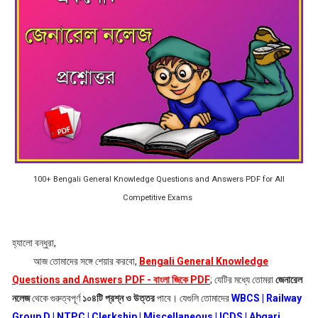
100+ Bengali General Knowledge Questions and Answers PDF for All
Competitive Exams
হ্যালো বন্ধুরা,
আজ তোমাদের সঙ্গে শেয়ার করবো,
Bengali General Knowledge
Questions and Answers PDF - বাংলা জিকে PDF
; যেটির মধ্যে তোমরা
জেনারেল
নলেজ
থেকে গুরুত্বপূর্ণ
১০৪টি প্রশ্ন ও উত্তর
পাবে। যেগুলি তোমাদের
WBCS | Railway
Group D | NTPC | Clerkship | Miscellaneous | ICDS | Abgari