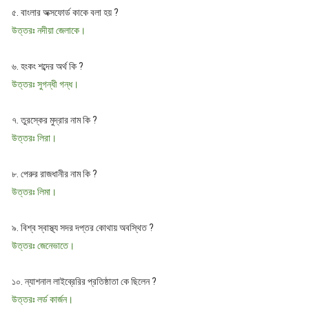
৫. বাংলার অক্সফোর্ড কাকে বলা হয় ?
উত্তরঃ নদীয়া জেলাকে।
৬. হংকং শব্দের অর্থ কি ?
উত্তরঃ সুগন্ধী গন্ধ।
৭. তুরস্কের মুদ্রার নাম কি ?
উত্তরঃ লিরা।
৮. পেরুর রাজধানীর নাম কি ?
উত্তরঃ লিমা।
৯. বিশ্ব স্বাস্থ্য সদর দপ্তর কোথায় অবস্থিত ?
উত্তরঃ জেনেভাতে।
১০. ন্যাশনাল লাইব্রেরির প্রতিষ্ঠাতা কে ছিলেন ?
উত্তরঃ লর্ড কার্জন।