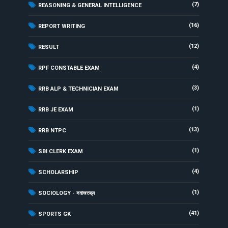
(7)
REASONING & GENERAL INTELLIGENCE
(16)
REPORT WRITING
(12)
RESULT
(4)
RPF CONSTABLE EXAM
(3)
RRB ALP & TECHNICIAN EXAM
(1)
RRB JE EXAM
(13)
RRB NTPC
(1)
SBI CLERK EXAM
(4)
SCHOLARSHIP
(1)
SOCIOLOGY - সমাজতত্ত্ব
(41)
SPORTS GK