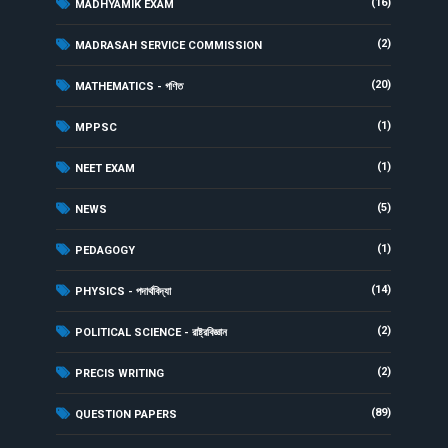
(16)
MADHYAMIK EXAM
(2)
MADRASAH SERVICE COMMISSION
(20)
MATHEMATICS - গণিত
(1)
MPPSC
(1)
NEET EXAM
(5)
NEWS
(1)
PEDAGOGY
(14)
PHYSICS - পদার্থবিদ্যা
(2)
POLITICAL SCIENCE - রাষ্ট্রবিজ্ঞান
(2)
PRECIS WRITING
(89)
QUESTION PAPERS