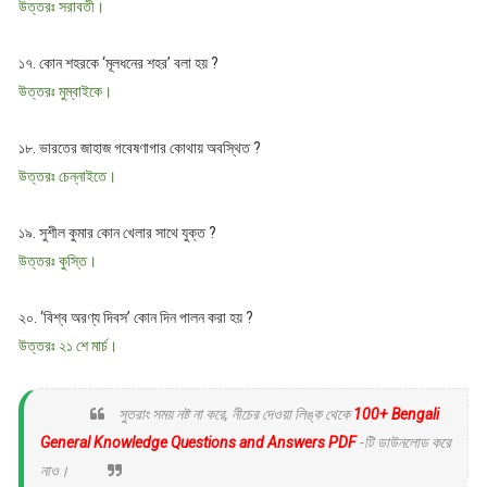
উত্তরঃ সরাবতী।
১৭. কোন শহরকে ‘মূলধনের শহর’ বলা হয় ?
উত্তরঃ মুম্বাইকে।
১৮. ভারতের জাহাজ গবেষণাগার কোথায় অবস্থিত ?
উত্তরঃ চেন্নাইতে।
১৯. সুশীল কুমার কোন খেলার সাথে যুক্ত ?
উত্তরঃ কুস্তি।
২০. ‘বিশ্ব অরণ্য দিবস’ কোন দিন পালন করা হয় ?
উত্তরঃ ২১ শে মার্চ।
সুতরাং সময় নষ্ট না করে, নীচের দেওয়া লিঙ্ক থেকে
100+ Bengali
General Knowledge Questions and Answers PDF
-টি ডাউনলোড করে
নাও।