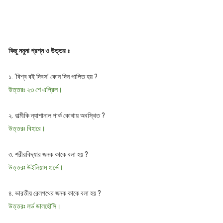
কিছু নমুনা প্রশ্ন ও উত্তর ঃ
১. ‘বিশ্ব বই দিবস’ কোন দিন পালিত হয় ?
উত্তরঃ ২৩ শে এপ্রিল।
২. বাল্মীকি ন্যাশানাল পার্ক কোথায় অবস্থিত ?
উত্তরঃ বিহারে।
৩. শরীরবিদ্যার জনক কাকে বলা হয় ?
উত্তরঃ উইলিয়াম হার্ভে।
৪. ভারতীয় রেলপথের জনক কাকে বলা হয় ?
উত্তরঃ লর্ড ডালহৌসি।